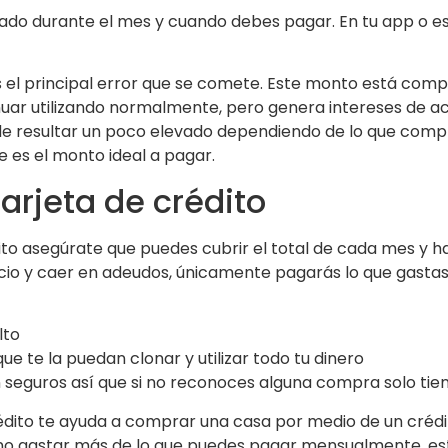
astado durante el mes y cuando debes pagar. En tu app o
s el principal error que se comete. Este monto está com
inuar utilizando normalmente, pero genera intereses de a
e resultar un poco elevado dependiendo de lo que compra
e es el monto ideal a pagar.
arjeta de crédito
ito asegúrate que puedes cubrir el total de cada mes y h
ticio y caer en adeudos, únicamente pagarás lo que gastas
lto
que te la puedan clonar y utilizar todo tu dinero
n seguros así que si no reconoces alguna compra solo tien
édito te ayuda a comprar una casa por medio de un crédi
no gastar más de lo que puedes pagar mensualmente, es